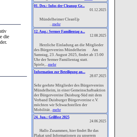
01. Dez.: Infos der Cleanup Gr...
01.12.2025
Mündelheimer CleanUp
...
mehr
ativ
12. Aug.: Sermer Familientag a...
12.08.2025
e die
der.
Herzliche Einladung an die Mitglieder
des Bürgervereins Mündelheim Am
Samstag, 23. August 2025, findet ab 15.00
Uhr der Sermer Familientag statt.
Spiele,...
mehr
Information zur Beteiligung an...
28.07.2025
Sehr geehrte Mitglieder des Bürgervereins
Mündelheim, in einer Gemeinschaftsaktion
der Bürgervereine Duisburg-Süd mit dem
Verband Duisburger Bürgervereine e.V.
möchten wir Schwachstellen der
Mobilität...
mehr
24. Jun.: Grillfest 2025
24.06.2025
Hallo Zusammen, hier findet Ihr das
Plakat und Informationen zu unserem