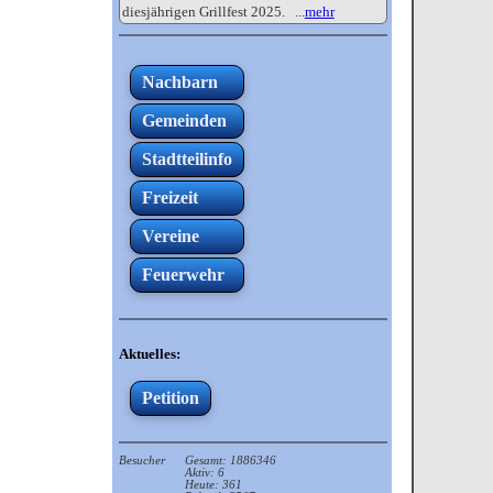
diesjährigen Grillfest 2025. ...
mehr
Nachbarn
Gemeinden
Stadtteilinfo
Freizeit
Vereine
Feuerwehr
Aktuelles:
Petition
Besucher
Gesamt: 1886346
Aktiv: 6
Heute: 361