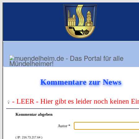
Kommentare zur News
- LEER - Hier gibt es leider noch keinen Ei
Kommentar abgeben
Autor *
( IP: 216.73.217.64 )