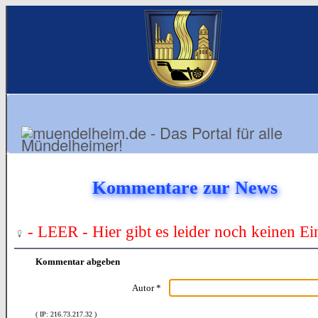
Kommentare zur News
- LEER - Hier gibt es leider noch keinen Ei
Kommentar abgeben
Autor *
( IP: 216.73.217.32 )